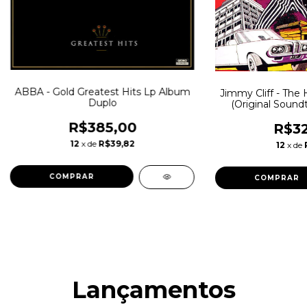
ABBA - Gold Greatest Hits Lp Album
Jimmy Cliff - The
Duplo
(Original Sound
Various Lp Al
R$385,00
R$32
12
x de
R$39,82
12
x de
Lançamentos