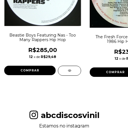
Beastie Boys Featuring Nas - Too
The Fresh Force
Many Rappers Hip Hop
1986 Hip H
R$285,00
R$23
12
x de
R$29,48
12
x de
abcdiscosvinil
Estamos no instagram