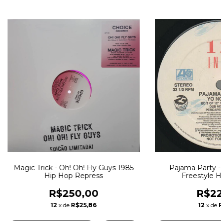
Magic Trick - Oh! Oh! Fly Guys 1985
Pajama Party -
Hip Hop Repress
Freestyle 
R$250,00
R$22
12
x de
R$25,86
12
x de