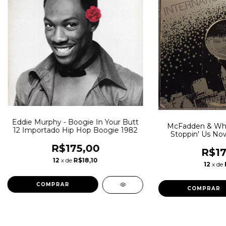
Eddie Murphy - Boogie In Your Butt
McFadden & Whit
12 Importado Hip Hop Boogie 1982
Stoppin' Us Now
Jocko - Rhythm 
R$175,00
R$17
12
x de
R$18,10
12
x de