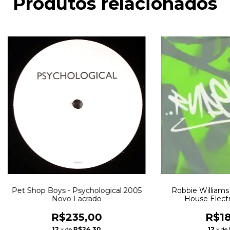
Produtos relacionados
Pet Shop Boys - Psychological 2005
Robbie Williams
Novo Lacrado
House Elect
R$235,00
R$18
12
x de
R$24,30
12
x de