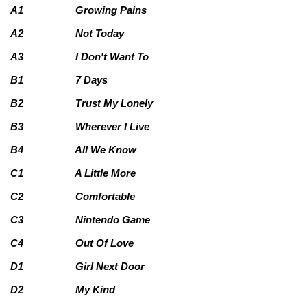
A1
Growing Pains
A2
Not Today
A3
I Don't Want To
B1
7 Days
B2
Trust My Lonely
B3
Wherever I Live
B4
All We Know
C1
A Little More
C2
Comfortable
C3
Nintendo Game
C4
Out Of Love
D1
Girl Next Door
D2
My Kind