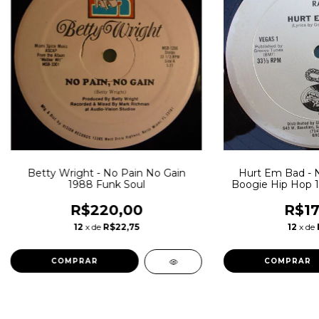
Betty Wright - No Pain No Gain
Hurt Em Bad - N
1988 Funk Soul
Boogie Hip Hop 1
R$220,00
R$17
12
x de
R$22,75
12
x de