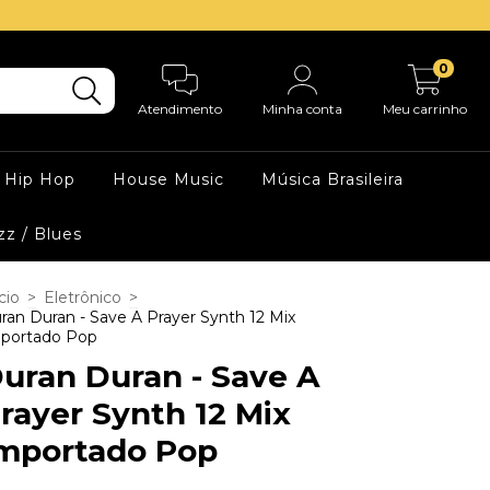
0
Atendimento
Minha conta
Meu carrinho
Hip Hop
House Music
Música Brasileira
zz / Blues
cio
>
Eletrônico
>
ran Duran - Save A Prayer Synth 12 Mix
portado Pop
uran Duran - Save A
rayer Synth 12 Mix
mportado Pop