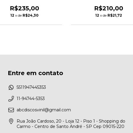
R$235,00
R$210,00
12
x de
R$24,30
12
x de
R$21,72
Entre em contato
5511947445353
11-94744-5353
abcdiscosvinil@gmail.com
Rua João Cardoso, 20 - Loja 12 - Piso 1 - Shopping do
Carmo - Centro de Santo André - SP Cep 09015-220