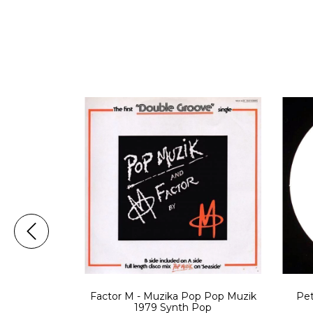
udebox 2006
Factor M - Muzika Pop Pop Muzik
Pet
nth Pop
1979 Synth Pop