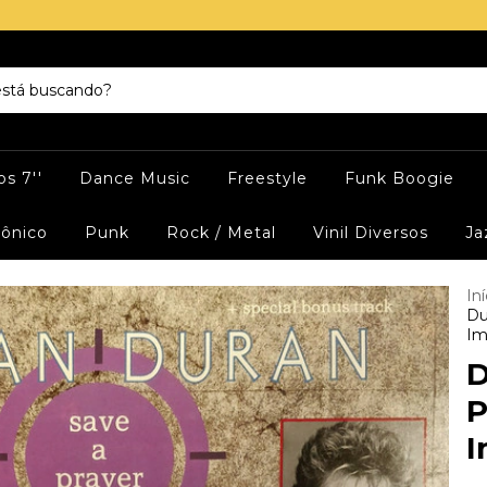
s 7''
Dance Music
Freestyle
Funk Boogie
rônico
Punk
Rock / Metal
Vinil Diversos
Ja
Iní
Du
Im
D
P
I