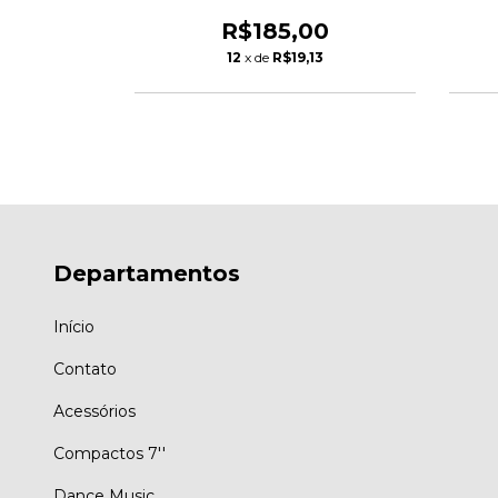
00
R$185,00
13
12
x de
R$19,13
Departamentos
Início
Contato
Acessórios
Compactos 7''
Dance Music