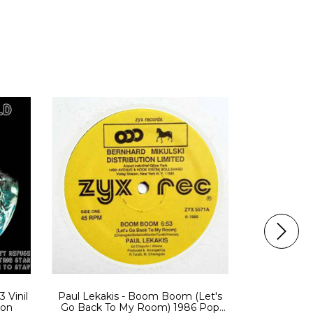
 Vinil
Paul Lekakis - Boom Boom (Let's
Love And
ion
Go Back To My Room) 1986 Pop
Express 