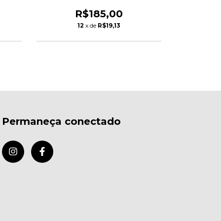
Eletronic
R$185,00
R
12
x de
R$19,13
1
Permaneça conectado