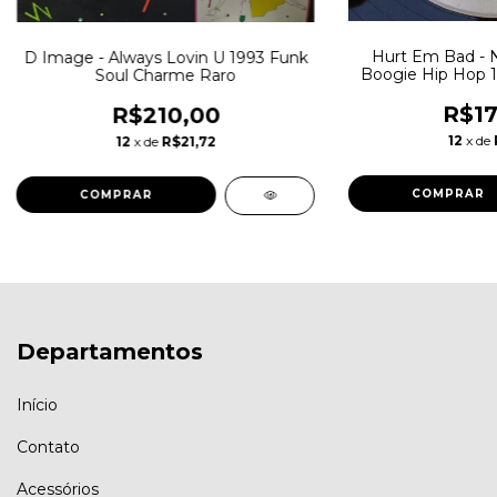
Hurt Em Bad - N
D Image - Always Lovin U 1993 Funk
Boogie Hip Hop 1
Soul Charme Raro
R$17
R$210,00
12
x de
12
x de
R$21,72
Departamentos
Início
Contato
Acessórios