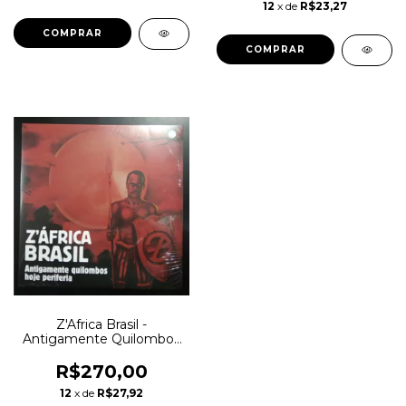
12
x de
R$23,27
Z'Africa Brasil -
Antigamente Quilombos
Hoje Periferia Lp Album
Duplo novo Lacrado
R$270,00
12
x de
R$27,92