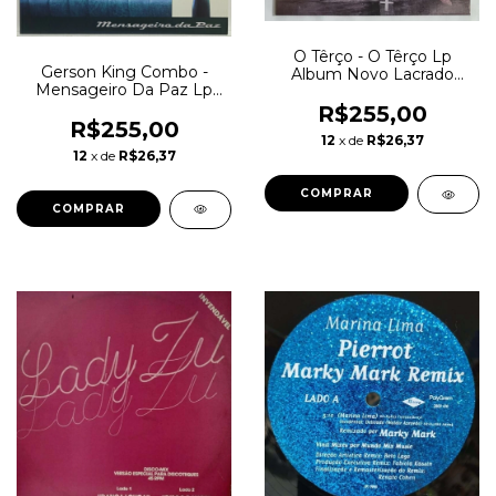
O Têrço - O Têrço Lp
Gerson King Combo -
Album Novo Lacrado
Mensageiro Da Paz Lp
Repress
Album Novo Repress
R$255,00
R$255,00
12
x de
R$26,37
12
x de
R$26,37