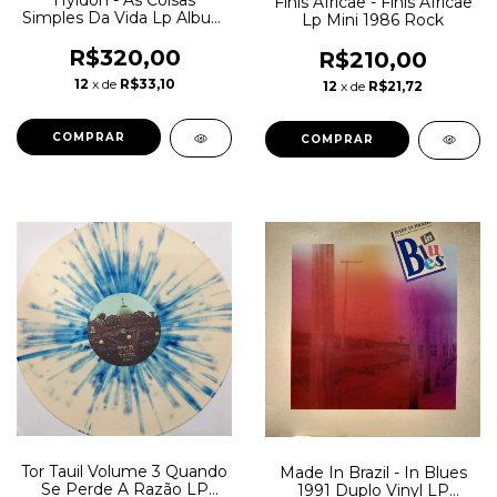
Hyldon - As Coisas
Finis Africae - Finis Africae
Simples Da Vida Lp Album
Lp Mini 1986 Rock
Novo Lacrado
R$320,00
R$210,00
12
x de
R$33,10
12
x de
R$21,72
Tor Tauil Volume 3 Quando
Made In Brazil - In Blues
Se Perde A Razão LP
1991 Duplo Vinyl LP