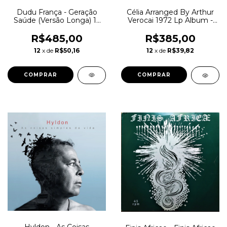
Dudu França - Geração
Célia Arranged By Arthur
Saúde (Versão Longa) 12
Verocai 1972 Lp Album -
Polegadas Promo Funk
Repress 2018 Mr Bongo
Boogie
Novo Lacrado
R$485,00
R$385,00
12
x de
R$50,16
12
x de
R$39,82