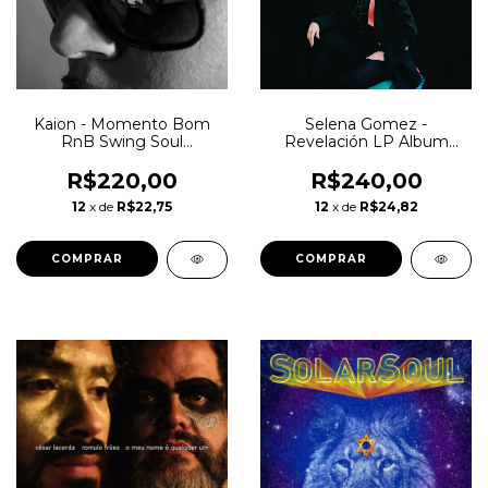
Kaion - Momento Bom
Selena Gomez -
RnB Swing Soul
Revelación LP Album
Contemporary R&B Hip
Novo Lacrado
Hop Lacrado
R$220,00
R$240,00
12
x de
R$22,75
12
x de
R$24,82