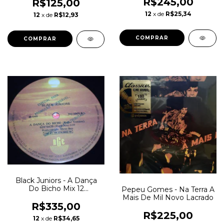
R$245,00
Miami Bass RnB
R$125,00
12
x de
R$25,34
12
x de
R$12,93
Black Juniors - A Dança
Do Bicho Mix 12
Pepeu Gomes - Na Terra A
Polegadas Mister Sam
Mais De Mil Novo Lacrado
R$335,00
R$225,00
12
x de
R$34,65