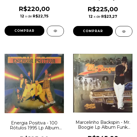
Album Beige Blue
Album
Splattered
R$220,00
R$225,00
12
x de
R$22,75
12
x de
R$23,27
Marcelinho Backspin - Mr.
Energia Positiva - 100
Boogie Lp Album Funk
Rótulos 1995 Lp Album
Soul 2016
Bass Music Hip Hop