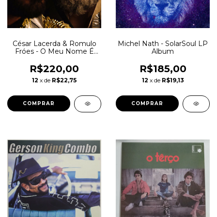
César Lacerda & Romulo
Michel Nath - SolarSoul LP
Fróes - O Meu Nome É
Album
Qualquer Um LP Album
Novo Lacrado
R$220,00
R$185,00
12
x de
R$22,75
12
x de
R$19,13