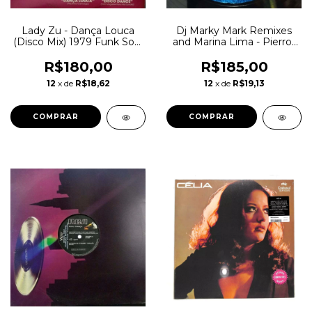
Lady Zu - Dança Louca
Dj Marky Mark Remixes
(Disco Mix) 1979 Funk Soul
and Marina Lima - Pierrot
Disco
(Remixes) 1998 Drum n
Bass, House
R$180,00
R$185,00
12
x de
R$18,62
12
x de
R$19,13