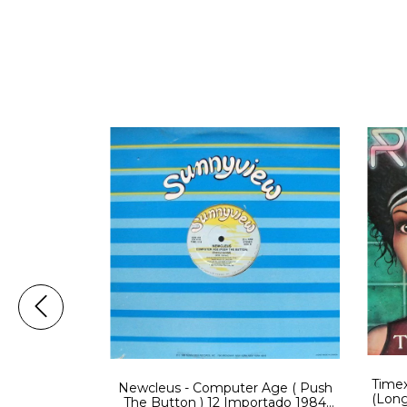
Timex
Newcleus - Computer Age ( Push
e Of Mind)
(Long
The Button ) 12 Importado 1984
Break