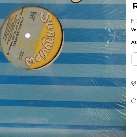
Ve
At