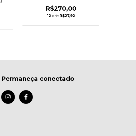
83
Electro Hip Hop
R
R$270,00
1
12
x de
R$27,92
Permaneça conectado