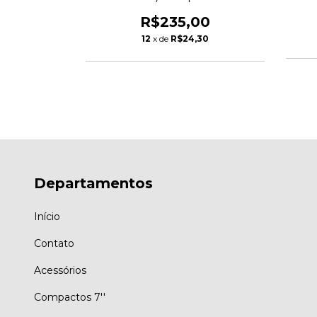
Electro Break
R$235,00
00
12
x de
R$24,30
13
Departamentos
Início
Contato
Acessórios
Compactos 7''