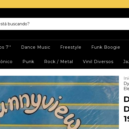
s 7''
Dance Music
Freestyle
Funk Boogie
rônico
Punk
Rock / Metal
Vinil Diversos
Ja
Iní
Dy
El
D
D
1