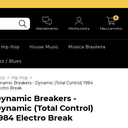
0
Atendimento
Minha conta
Meu carrinho
Hip Hop
House Music
Música Brasileira
zz / Blues
cio
>
Hip Hop
>
namic Breakers - Dynamic (Total Control) 1984
ectro Break
ynamic Breakers -
ynamic (Total Control)
984 Electro Break