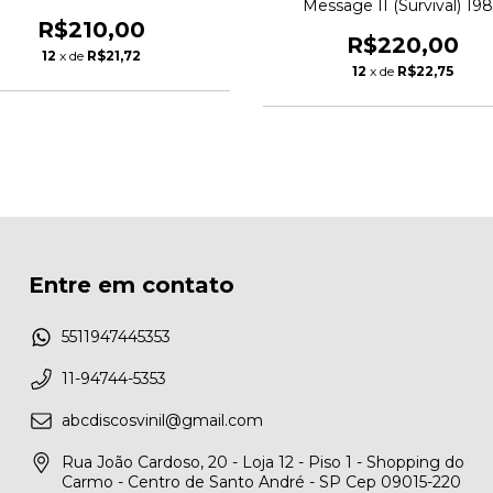
Message II (Survival) 19
Us
R$210,00
R$220,00
12
x de
R$21,72
12
x de
R$22,75
Entre em contato
5511947445353
11-94744-5353
abcdiscosvinil@gmail.com
Rua João Cardoso, 20 - Loja 12 - Piso 1 - Shopping do
Carmo - Centro de Santo André - SP Cep 09015-220