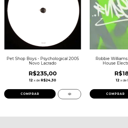
Pet Shop Boys - Psychological 2005
Robbie Williams
Novo Lacrado
House Elect
R$235,00
R$18
12
x de
R$24,30
12
x de