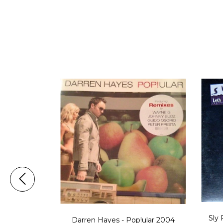
Sly 
Darren Hayes - Pop!ular 2004
ng Away 2000