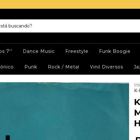
s 7''
Dance Music
Freestyle
Funk Boogie
rônico
Punk
Rock / Metal
Vinil Diversos
Ja
Iní
K-
K
M
H