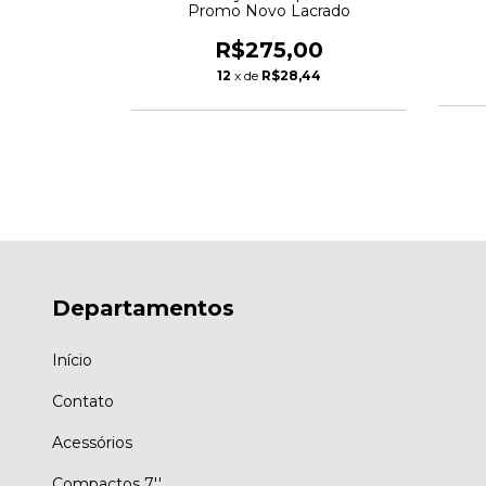
Promo Novo Lacrado
R$275,00
00
12
x de
R$28,44
13
Departamentos
Início
Contato
Acessórios
Compactos 7''