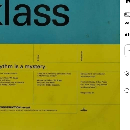
Ve
At