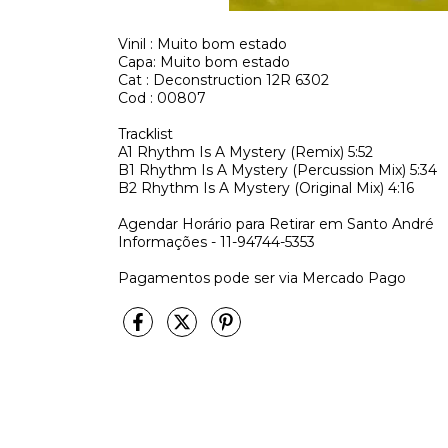
Vinil : Muito bom estado
Capa: Muito bom estado
Cat : Deconstruction 12R 6302
Cod : 00807
Tracklist
A1
Rhythm Is A Mystery (Remix)
5:52
B1
Rhythm Is A Mystery (Percussion Mix)
5:34
B2
Rhythm Is A Mystery (Original Mix)
4:16
Agendar Horário para Retirar em Santo André
Informações - 11-94744-5353
Pagamentos pode ser via Mercado Pago