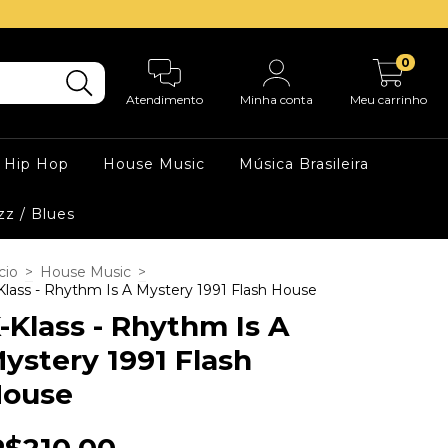
0
Atendimento
Minha conta
Meu carrinho
Hip Hop
House Music
Música Brasileira
zz / Blues
cio
>
House Music
>
Klass - Rhythm Is A Mystery 1991 Flash House
-Klass - Rhythm Is A
ystery 1991 Flash
ouse