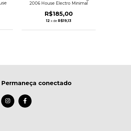
use
2006 House Electro Minimal
Dirty Veg
Breakb
R$185,00
R
12
x de
R$19,13
1
Permaneça conectado