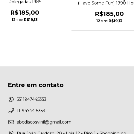
Polegadas 1985
(Have Some Fun) 1990 Ho
R$185,00
R$185,00
12
x de
R$19,13
12
x de
R$19,13
Entre em contato
5511947445353
11-94744-5353
abcdiscosvinil@gmail.com
Rua João Cardoso, 20 - Loja 12 - Piso 1 - Shopping do