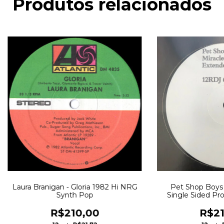
Produtos relacionados
Laura Branigan - Gloria 1982 Hi NRG
Pet Shop Boys 
Synth Pop
Single Sided Pr
R$210,00
R$21