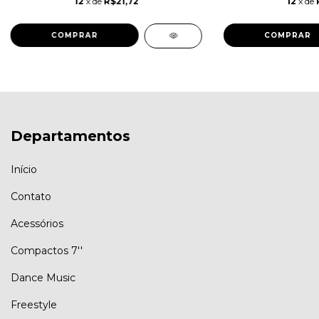
12
x de
R$21,72
12
x de
Departamentos
Início
Contato
Acessórios
Compactos 7''
Dance Music
Freestyle