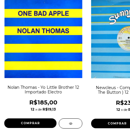
Nolan Thomas - Yo Little Brother 12
Newcleus - Comp
Importado Electro
The Button ) 12
Electr
R$185,00
R$23
12
x de
R$19,13
12
x de