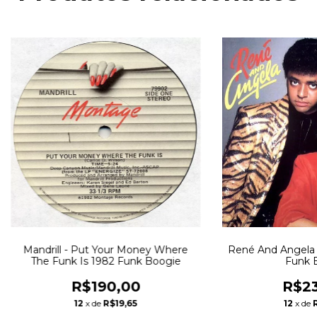
Mandrill - Put Your Money Where
René And Angela -
The Funk Is 1982 Funk Boogie
Funk 
R$190,00
R$23
12
x de
R$19,65
12
x de