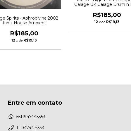
Garage UK Garage Drum n 
R$185,00
ge Spirits - Aphrodivina 2002
12
x de
R$19,13
Tribal House Ambient
R$185,00
12
x de
R$19,13
Entre em contato
5511947445353
11-94744-5353