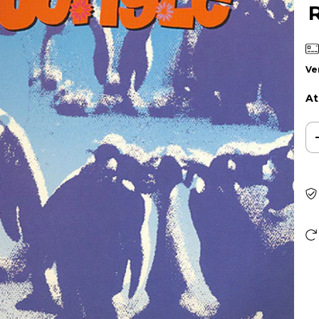
Ve
At