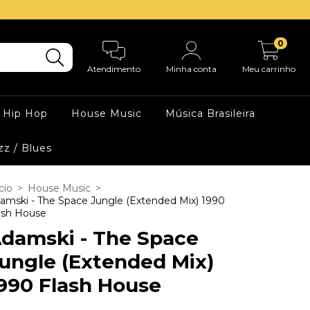
0
Atendimento
Minha conta
Meu carrinho
Hip Hop
House Music
Música Brasileira
zz / Blues
cio
>
House Music
>
amski - The Space Jungle (Extended Mix) 1990
ash House
damski - The Space
ungle (Extended Mix)
990 Flash House