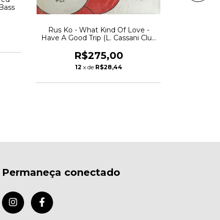
Bass
Rus Ko - What Kind Of Love -
Jamelia 
Have A Good Trip (L. Cassani Club
2006 Hou
Mix) E P 2003 House
R$275,00
R
12
x de
R$28,44
1
Permaneça conectado