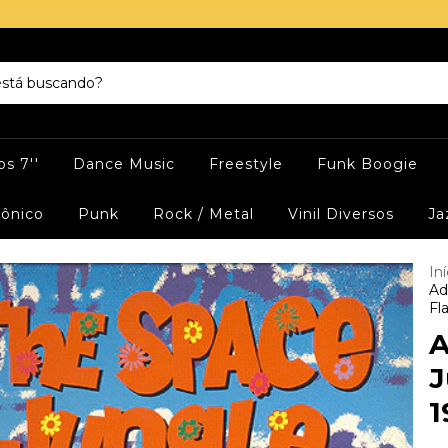
s 7''
Dance Music
Freestyle
Funk Boogie
rônico
Punk
Rock / Metal
Vinil Diversos
Ja
Iní
Ad
Fl
A
J
1