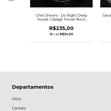
!ular 2004
Chris Shivers - Do Right Deep
Sava
crado
House, Garage House Novo
Lacrado
00
R$235,00
44
12
x de
R$24,30
Departamentos
Início
Contato