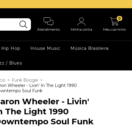
0
Atendimento
Minha conta
Meu carrinho
Hip Hop
House Music
Música Brasileira
zz / Blues
cio
>
Funk Boogie
>
ron Wheeler - Livin' In The Light 1990
wntempo Soul Funk
aron Wheeler - Livin'
n The Light 1990
owntempo Soul Funk