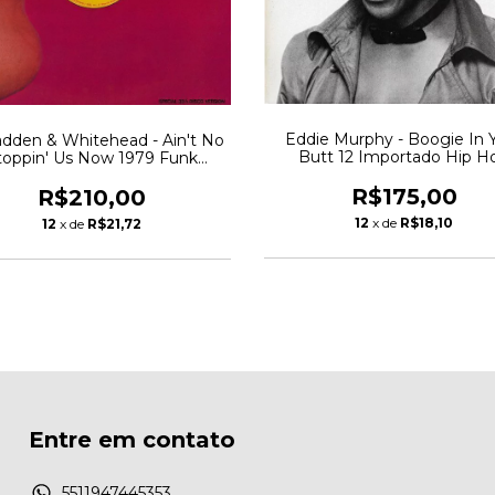
Eddie Murphy - Boogie In 
dden & Whitehead - Ain't No
Butt 12 Importado Hip H
toppin' Us Now 1979 Funk
Boogie 1982
Boogie
R$175,00
R$210,00
12
x de
R$18,10
12
x de
R$21,72
Entre em contato
5511947445353