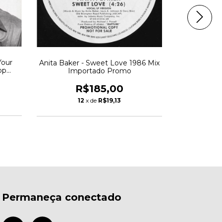
Your
Anita Baker - Sweet Love 1986 Mix
D Image -
op
Importado Promo
Funk S
R$185,00
R
12
x de
R$19,13
1
Permaneça conectado