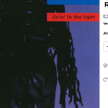
Ve
At