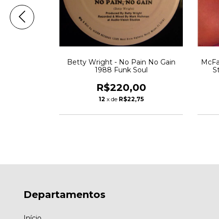
'll Be Good
Betty Wright - No Pain No Gain
McFa
ogie
1988 Funk Soul
S
00
R$220,00
30
12
x de
R$22,75
Departamentos
Início