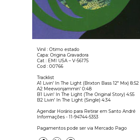
Vinil : Otimo estado
Capa: Origina Gravadora
Cat : EMI USA ‎– V-56175
Cod : 00766
Tracklist
A1
Livin' In The Light (Brixton Bass 12" Mix)
8:52
A2
Meewonjammin'
0:48
B1
Livin' In The Light (The Original Story)
4:55
B2
Livin' In The Light (Single)
4:34
Agendar Horário para Retirar em Santo André
Informações - 11-94744-5353
Pagamentos pode ser via Mercado Pago