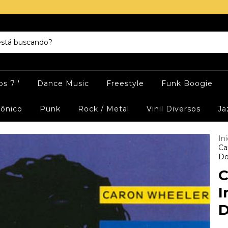
s 7''
Dance Music
Freestyle
Funk Boogie
rônico
Punk
Rock / Metal
Vinil Diversos
Ja
Iní
Ca
Do
C
I
D