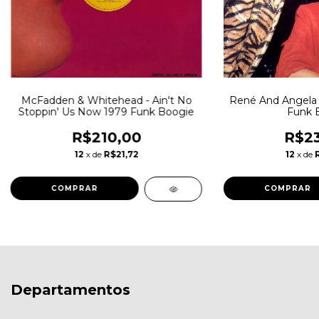
McFadden & Whitehead - Ain't No
René And Angela -
Stoppin' Us Now 1979 Funk Boogie
Funk 
R$210,00
R$23
12
x de
R$21,72
12
x de
Departamentos