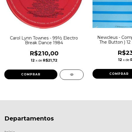
Newcleus - Comp
Carol Lynn Townes - 99½ Electro
The Button ) 12
Break Dance 1984
Electr
R$23
R$210,00
12
x de
12
x de
R$21,72
Departamentos