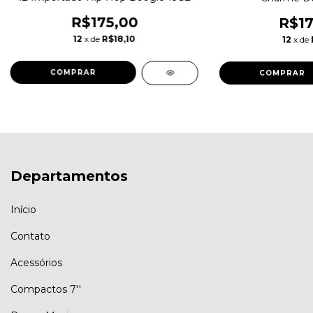
R$175,00
R$17
12
x de
R$18,10
12
x de
Departamentos
Início
Contato
Acessórios
Compactos 7''