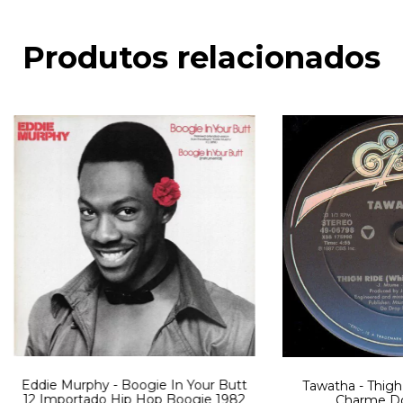
Produtos relacionados
Eddie Murphy - Boogie In Your Butt
Tawatha - Thigh R
12 Importado Hip Hop Boogie 1982
Charme D