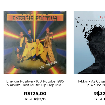
Energia Positiva - 100 Rótulos 1995
Hyldon - As Coisa
Lp Album Bass Music Hip Hop Miami
Lp Album N
Bass RnB
R$125,00
R$32
12
x de
R$12,93
12
x de