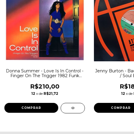
Donna Summer - Love Is In Control -
Jenny Burton - Ba
Finger On The Trigger 1982 Funk
/ Soul
Soul
R$210,00
R$18
12
x de
R$21,72
12
x de