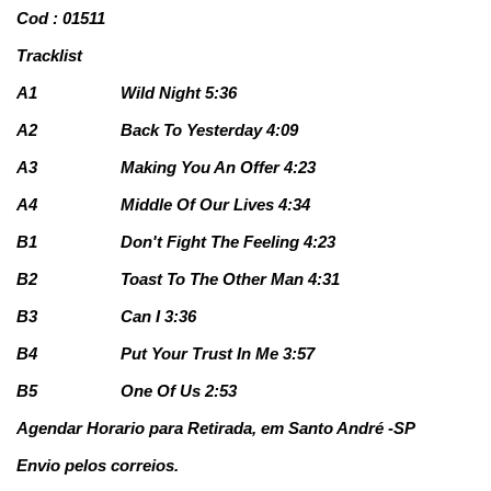
Cod : 01511
Tracklist
A1
Wild Night 5:36
A2
Back To Yesterday 4:09
A3
Making You An Offer 4:23
A4
Middle Of Our Lives 4:34
B1
Don't Fight The Feeling 4:23
B2
Toast To The Other Man 4:31
B3
Can I 3:36
B4
Put Your Trust In Me 3:57
B5
One Of Us 2:53
Agendar Horario para Retirada, em Santo André -SP
Envio pelos correios.