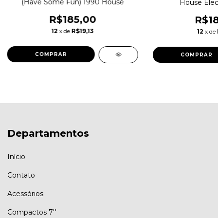
(Have Some Fun) 1990 House
House Elec
R$185,00
R$18
12
x de
R$19,13
12
x de
Departamentos
Início
Contato
Acessórios
Compactos 7''