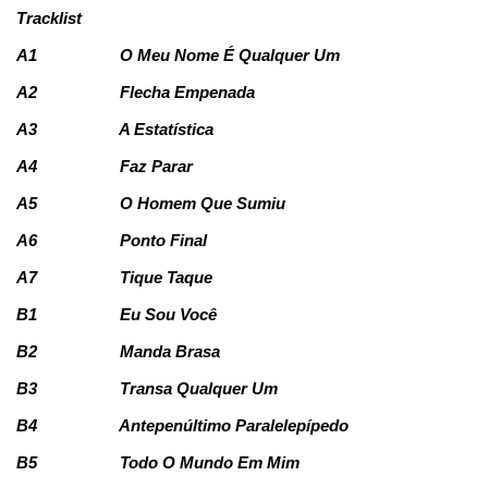
Tracklist
A1
O Meu Nome É Qualquer Um
A2
Flecha Empenada
A3
A Estatística
A4
Faz Parar
A5
O Homem Que Sumiu
A6
Ponto Final
A7
Tique Taque
B1
Eu Sou Você
B2
Manda Brasa
B3
Transa Qualquer Um
B4
Antepenúltimo Paralelepípedo
B5
Todo O Mundo Em Mim