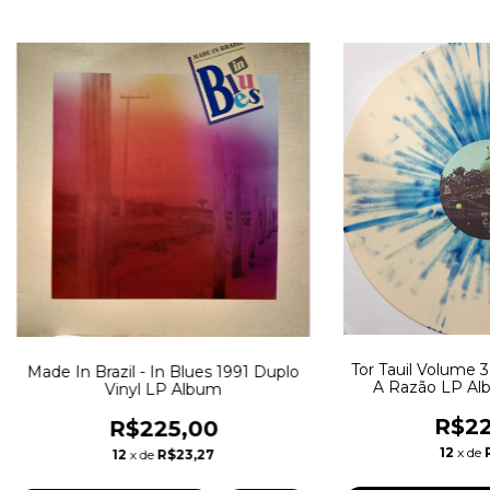
Tor Tauil Volume 
Made In Brazil - In Blues 1991 Duplo
A Razão LP Al
Vinyl LP Album
Splat
R$22
R$225,00
12
x de
12
x de
R$23,27