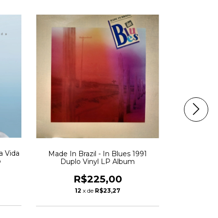
a Vida
Kaion - Mo
Made In Brazil - In Blues 1991
o
Soul Conte
Duplo Vinyl LP Album
R
R$225,00
1
12
x de
R$23,27