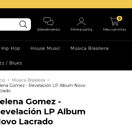
0
Atendimento
Minha conta
Meu carrinho
Hip Hop
House Music
Música Brasileira
zz / Blues
cio
>
Música Brasileira
>
lena Gomez - Revelación LP Album Novo
crado
elena Gomez -
evelación LP Album
ovo Lacrado