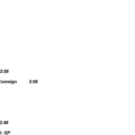
3:08
 Conmigo
3:06
2:48
é -SP