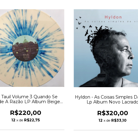
r Tauil Volume 3 Quando Se
Hyldon - As Coisas Simples D
de A Razão LP Album Beige
Lp Album Novo Lacrad
Blue Splattered
R$220,00
R$320,00
12
x de
R$22,75
12
x de
R$33,10