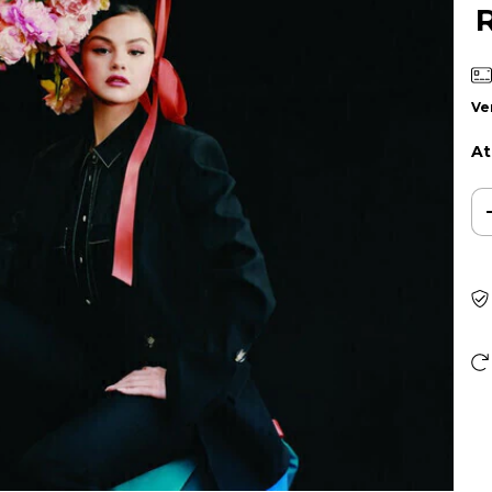
Ve
At