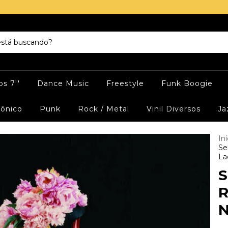
s 7''
Dance Music
Freestyle
Funk Boogie
rônico
Punk
Rock / Metal
Vinil Diversos
Ja
Iní
Se
La
S
R
N