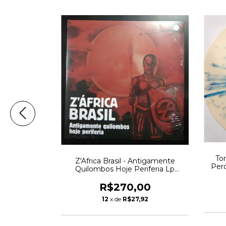
To
Z'Africa Brasil - Antigamente
hur Verocai
Per
Quilombos Hoje Periferia Lp
ess 2018 Mr
Album Duplo novo Lacrado
crado
R$270,00
00
12
x de
R$27,92
82