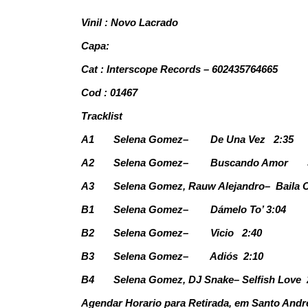
Vinil : Novo Lacrado
Capa:
Cat : Interscope Records – 602435764665
Cod : 01467
Tracklist
A1
Selena Gomez–
De Una Vez
2:35
A2
Selena Gomez–
Buscando Amor
A3
Selena Gomez, Rauw Alejandro–
Baila
B1
Selena Gomez–
Dámelo To’ 3:04
B2
Selena Gomez–
Vicio
2:40
B3
Selena Gomez–
Adiós
2:10
B4
Selena Gomez, DJ Snake–
Selfish Love
Agendar Horario para Retirada, em Santo Andr