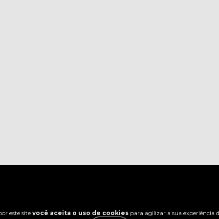
or este site
você aceita o uso de cookies
para agilizar a sua experiência