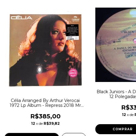
Black Juniors - A 
Célia Arranged By Arthur Verocai
1972 Lp Album - Repress 2018 Mr
R$33
Bongo Novo Lacrado
12
x de
R$385,00
12
x de
R$39,82