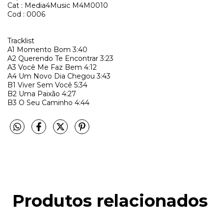
Cat : Media4Music M4M0010
Cod : 0006
Tracklist
A1
Momento Bom
3:40
A2
Querendo Te Encontrar
3:23
A3
Você Me Faz Bem
4:12
A4
Um Novo Dia Chegou
3:43
B1
Viver Sem Você
5:34
B2
Uma Paixão
4:27
B3
O Seu Caminho
4:44
Produtos relacionados