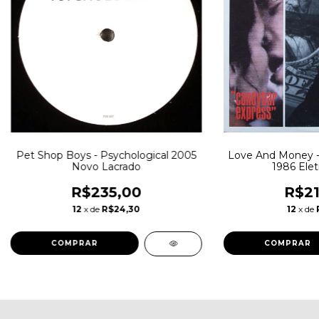
Pet Shop Boys - Psychological 2005
Love And Money -
Novo Lacrado
1986 Elet
R$235,00
R$21
12
x de
R$24,30
12
x de