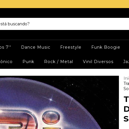
s 7''
Dance Music
Freestyle
Funk Boogie
rônico
Punk
Rock / Metal
Vinil Diversos
Ja
Iní
Tr
So
T
D
S