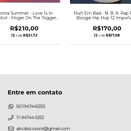
onna Summer - Love Is In
Hurt Em Bad - N. B. A. Rap
trol - Finger On The Trigger
Boogie Hip Hop 12 Import
1982 Funk Soul
1982
R$210,00
R$170,00
12
x de
R$21,72
12
x de
R$17,58
Entre em contato
5511947445353
11-94744-5353
abcdiscosvinil@gmail.com