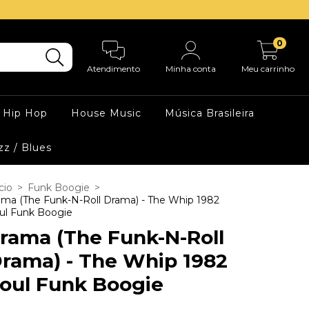
0
Atendimento
Minha conta
Meu carrinho
Hip Hop
House Music
Música Brasileira
zz / Blues
cio
>
Funk Boogie
>
ama (The Funk-N-Roll Drama) - The Whip 1982
ul Funk Boogie
rama (The Funk-N-Roll
rama) - The Whip 1982
oul Funk Boogie