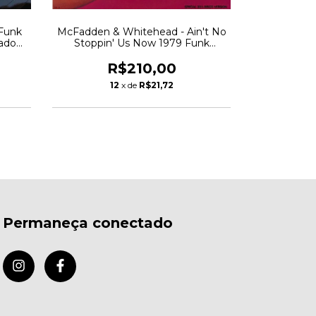
 Funk
McFadden & Whitehead - Ain't No
D Image -
ado
Stoppin' Us Now 1979 Funk
Funk S
Boogie
R$210,00
R
12
x de
R$21,72
1
Permaneça conectado