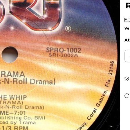
Ve
At