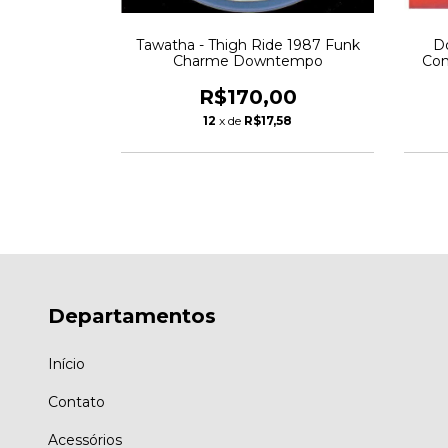
'll Be Good
Tawatha - Thigh Ride 1987 Funk
D
ogie
Charme Downtempo
Con
00
R$170,00
30
12
x de
R$17,58
Departamentos
Início
Contato
Acessórios