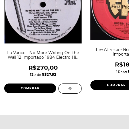
The Alliance - Bu
La Vance - No More Writing On The
Importa
Wall 12 Importado 1984 Electro Hip
Hop
R$18
R$270,00
12
x de
12
x de
R$27,92