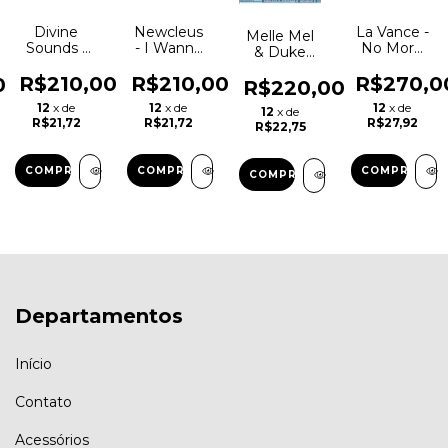
Newcleus
Divine
La Vance -
Melle Mel
- I Wanna
Sounds -
No More
& Duke
Be A B-
My
Writing
Bootee -
Boy 1985
Mother 12
On The
R$210,00
R$210,00
R$270,0
0
Message
R$220,00
Electro
Importado
Wall 12
II
12
x de
12
x de
12
x de
Break
Hip Hop
Importado
12
x de
(Survival)
R$21,72
R$21,72
R$27,92
1986
R$22,75
1984
1983
PROMO
Electro
Hip Hop
Departamentos
Início
Contato
Acessórios