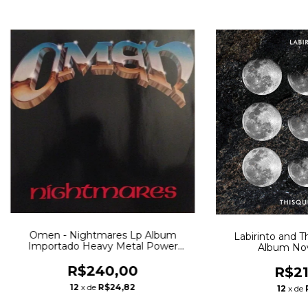
Omen - Nightmares Lp Album
Labirinto and T
Importado Heavy Metal Power
Album Nov
Metal
R$240,00
R$21
12
x de
R$24,82
12
x de