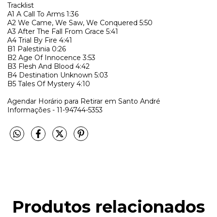
Tracklist
A1
A Call To Arms
1:36
A2
We Came, We Saw, We Conquered
5:50
A3
After The Fall From Grace
5:41
A4
Trial By Fire
4:41
B1
Palestinia
0:26
B2
Age Of Innocence
3:53
B3
Flesh And Blood
4:42
B4
Destination Unknown
5:03
B5
Tales Of Mystery
4:10
Agendar Horário para Retirar em Santo André
Informações - 11-94744-5353
Produtos relacionados