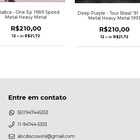
allica - One Ep 1989 Speed
Deep Purple - Tour Brasil '9
Metal Heavy Metal
Metal Heavy Metal 199
R$210,00
R$210,00
12
x de
R$21,72
12
x de
R$21,72
Entre em contato
5511947445353
11-94744-5353
abcdiscosvinil@gmail.com