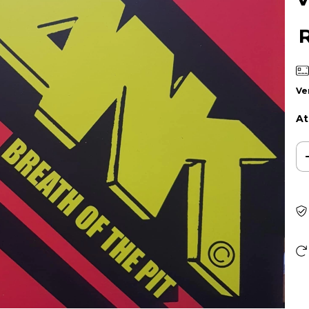
Ve
At