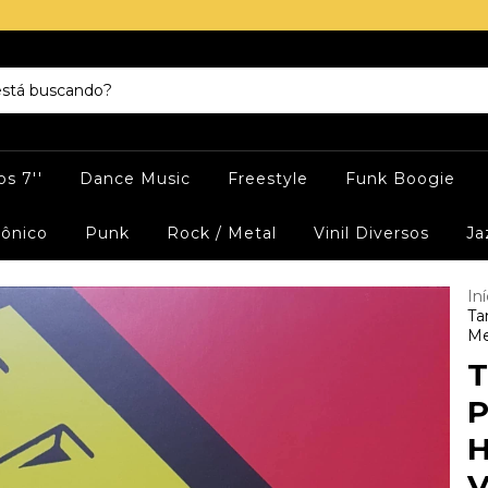
s 7''
Dance Music
Freestyle
Funk Boogie
rônico
Punk
Rock / Metal
Vinil Diversos
Ja
Iní
Ta
Me
T
P
H
V