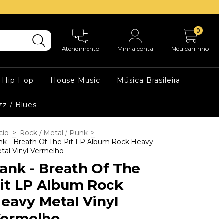
0
Atendimento
Minha conta
Meu carrinho
Hip Hop
House Music
Música Brasileira
zz / Blues
cio
>
Rock / Metal / Punk
>
nk - Breath Of The Pit LP Album Rock Heavy
tal Vinyl Vermelho
ank - Breath Of The
it LP Album Rock
eavy Metal Vinyl
ermelho