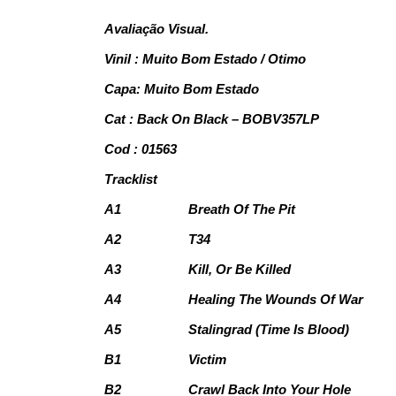
Avaliação Visual.
Vinil : Muito Bom Estado / Otimo
Capa: Muito Bom Estado
Cat : Back On Black – BOBV357LP
Cod : 01563
Tracklist
A1
Breath Of The Pit
A2
T34
A3
Kill, Or Be Killed
A4
Healing The Wounds Of War
A5
Stalingrad (Time Is Blood)
B1
Victim
B2
Crawl Back Into Your Hole