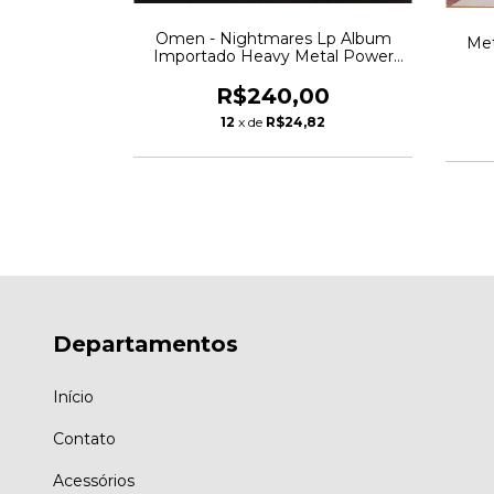
Omen - Nightmares Lp Album
 Introdução
Met
Importado Heavy Metal Power
 Rock Post-
Metal
R$240,00
00
12
x de
R$24,82
72
Departamentos
Início
Contato
Acessórios