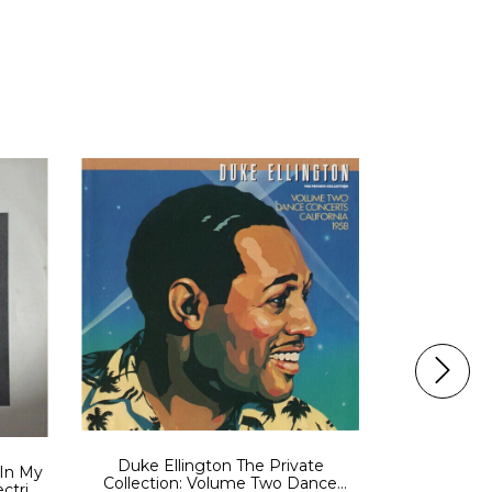
Bessie S
Duke Ellington The Private
In My
Greatest Bl
Collection: Volume Two Dance
ctric