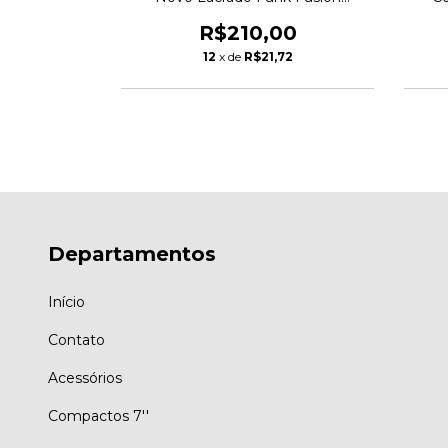
es! Lp Album
Contemporary Free Jazz Hard Bop
azz
R$210,00
00
12
x de
R$21,72
72
Departamentos
Início
Contato
Acessórios
Compactos 7''