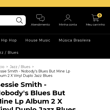
0
Atendimento
Minha conta
Meu carrinho
Hip Hop
House Music
Música Brasileira
zz / Blues
cio
>
Jazz / Blues
>
ssie Smith - Nobody's Blues But Mine Lp
bum 2 X Vinyl Duplo Jazz Blues
essie Smith -
obody's Blues But
ine Lp Album 2 X
inyl Duplo Jazz Blues