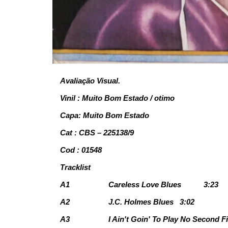
Avaliação Visual.
Vinil : Muito Bom Estado / otimo
Capa: Muito Bom Estado
Cat : CBS – 225138/9
Cod : 01548
Tracklist
A1
Careless Love Blues
3:23
A2
J.C. Holmes Blues
3:02
A3
I Ain't Goin' To Play No Second F