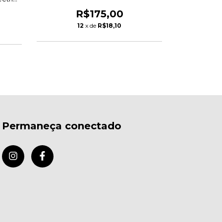
X Viny
Concerts California 1958 Lp Album
R
2 X Vinyl Duplo
R$175,00
1
12
x de
R$18,10
Permaneça conectado