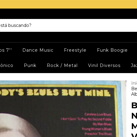
s 7''
Dance Music
Freestyle
Funk Boogie
rônico
Punk
Rock / Metal
Vinil Diversos
Ja
Iní
Be
Al
B
N
M
V