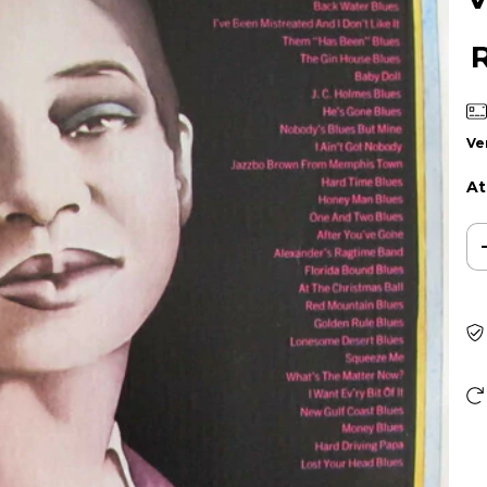
Ve
At