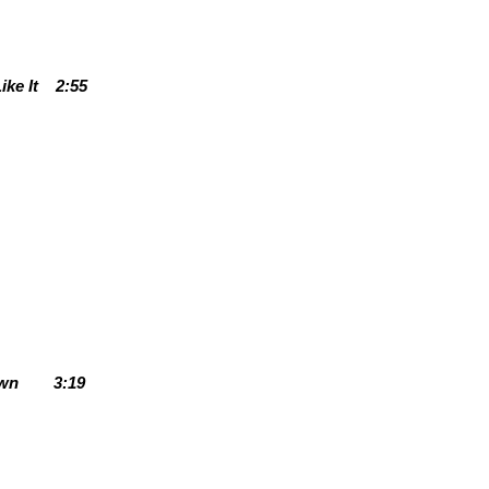
ike It
2:55
own
3:19