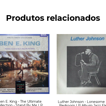
Produtos relacionados
en E. King - The Ultimate
Luther Johnson - Lonesome 
llection - Stand By Me LP
Bedroom LP Album Jazz Ele