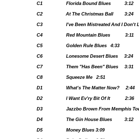
C1
Florida Bound Blues
3:12
C2
At The Christmas Ball
3:24
C3
I've Been Mistreated And I Don't L
C4
Red Mountain Blues
3:11
C5
Golden Rule Blues
4:33
C6
Lonesome Desert Blues
3:24
C7
Them "Has Been" Blues
3:31
C8
Squeeze Me
2:51
D1
What's The Matter Now?
2:44
D2
I Want Ev'ry Bit Of It
2:36
D3
Jazzbo Brown From Memphis T
D4
The Gin House Blues
3:12
D5
Money Blues
3:09