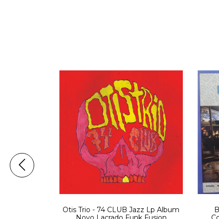
Otis Trio - 74 CLUB Jazz Lp Album
B
- What A
Novo Lacrado Funk Fusion
Co