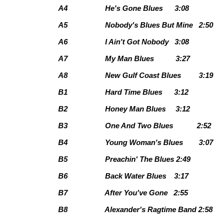
A4
He's Gone Blues
3:08
A5
Nobody's Blues But Mine
2:50
A6
I Ain't Got Nobody
3:08
A7
My Man Blues
3:27
A8
New Gulf Coast Blues
3:19
B1
Hard Time Blues
3:12
B2
Honey Man Blues
3:12
B3
One And Two Blues
2:52
B4
Young Woman's Blues
3:07
B5
Preachin' The Blues
2:49
B6
Back Water Blues
3:17
B7
After You've Gone
2:55
B8
Alexander's Ragtime Band
2:58