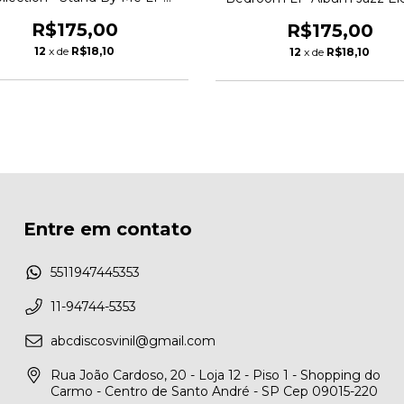
Album Rhythm & Blues
Blues
R$175,00
R$175,00
12
x de
R$18,10
12
x de
R$18,10
Entre em contato
5511947445353
11-94744-5353
abcdiscosvinil@gmail.com
Rua João Cardoso, 20 - Loja 12 - Piso 1 - Shopping do
Carmo - Centro de Santo André - SP Cep 09015-220