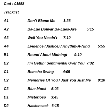
Cod : 01558
Tracklist
A1
Don't Blame Me
1:36
A2
Ba-Lue Bolivar Ba-Lues-Are
5:15
A3
Well You Needn't
7:10
A4
Evidence (Justice) / Rhythm-A-Ning
5:55
B1
Round About Midningt
9:10
B2
I'm Gettin' Sentimental Over You
7:32
C1
Bemsha Swing
4:05
C2
Memories Of You / Just You Just Me
9:10
C3
Blue Monk
5:03
D1
Misterioso
3:45
D2
Hackensack
6:15