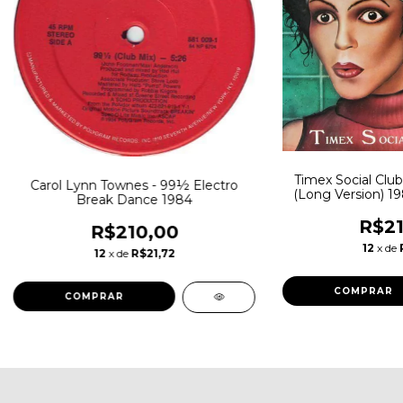
Timex Social Club
Carol Lynn Townes - 99½ Electro
(Long Version) 1
Break Dance 1984
U
R$21
R$210,00
12
x de
12
x de
R$21,72