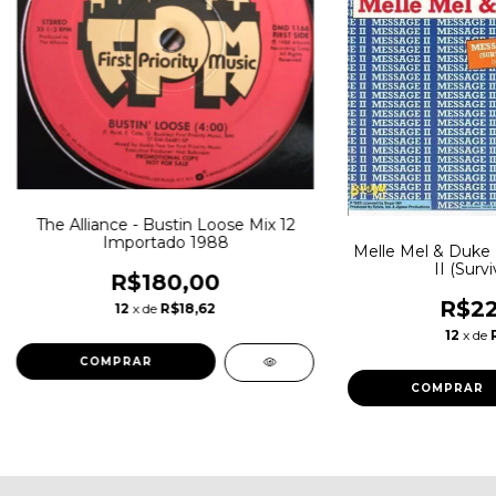
The Alliance - Bustin Loose Mix 12
Importado 1988
Melle Mel & Duke
II (Survi
R$180,00
R$22
12
x de
R$18,62
12
x de