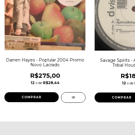
Darren Hayes - Pop!ular 2004 Promo
Savage Spirits -
Novo Lacrado
Tribal Hou
R$275,00
R$18
12
x de
R$28,44
12
x de