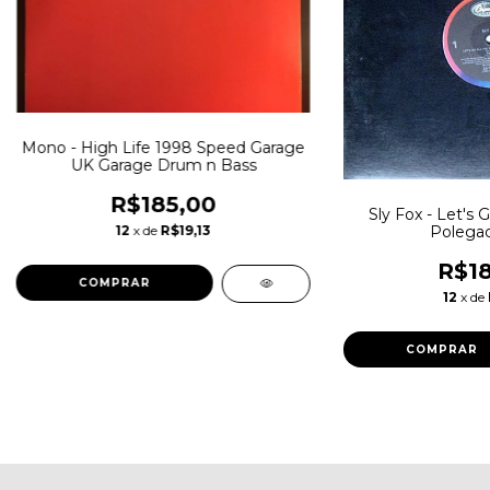
Mono - High Life 1998 Speed Garage
UK Garage Drum n Bass
R$185,00
Sly Fox - Let's 
12
x de
R$19,13
Polegad
R$18
12
x de