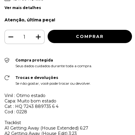
Ver mais detalhes
Atenção, última peça!
Compra protegida
Seus dados cuidados durante toda a compra.
Trocas e devoluções
Se não gostar, você pode trocar ou devolver.
Vinil : Otimo estado
Capa: Muito bom estado
Cat : HQ 7243 889735 6 4
Cod : 0228
Tracklist
A1
Getting Away (House Extended)
6:27
A2
Getting Away (House Edit)
3:23