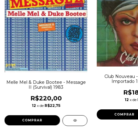
Club Nouveau - 
Importado 1
Melle Mel & Duke Bootee - Message
II (Survival) 1983
R$18
R$220,00
12
x de
12
x de
R$22,75