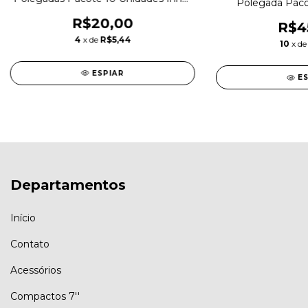
Polegada Paco
Sleeve
R$20,00
R$4
4
x de
R$5,44
10
x d
ESPIAR
E
Departamentos
Início
Contato
Acessórios
Compactos 7''