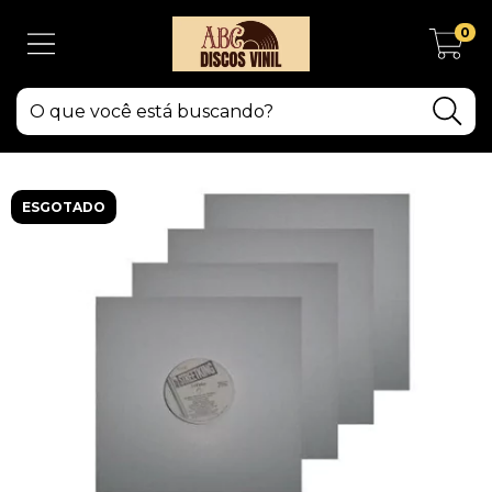
0
ESGOTADO