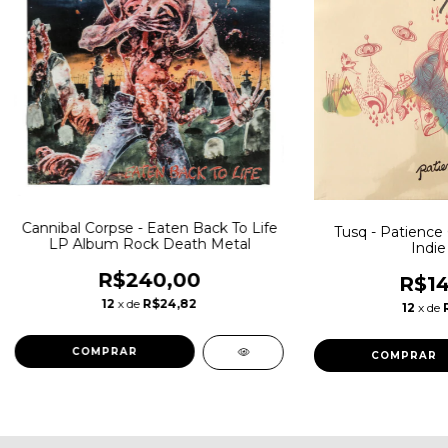
Cannibal Corpse - Eaten Back To Life
Tusq - Patienc
LP Album Rock Death Metal
Indie
R$240,00
R$14
12
x de
R$24,82
12
x de