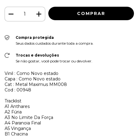
Compra protegida
Seus dados cuidados durante toda a compra.
Trocas e devoluções
Se não gostar, você pode trocar ou devolver.
Vinil : Como Novo estado
Capa : Como Novo estado
Cat : Metal Maximus MM008
Cod : 00948
Tracklist
A1
Anthares
A2
Fúria
A3
No Limite Da Força
A4
Paranoia Final
A5
Vingança
B1
Chacina