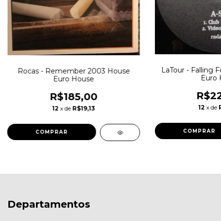
LaTour - Falling 
Rocas - Remember 2003 House
Euro 
Euro House
R$22
R$185,00
12
x de
12
x de
R$19,13
Departamentos