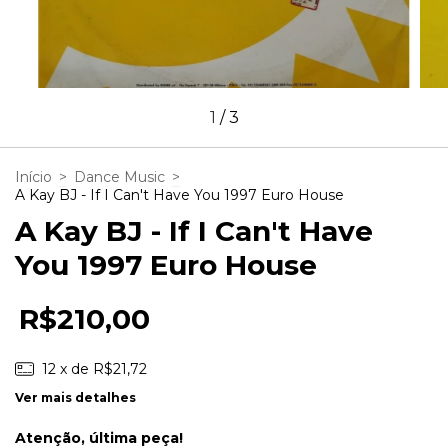
1
/
3
Início
>
Dance Music
>
A Kay BJ - If I Can't Have You 1997 Euro House
A Kay BJ - If I Can't Have
You 1997 Euro House
R$210,00
12
x de
R$21,72
Ver mais detalhes
Atenção, última peça!