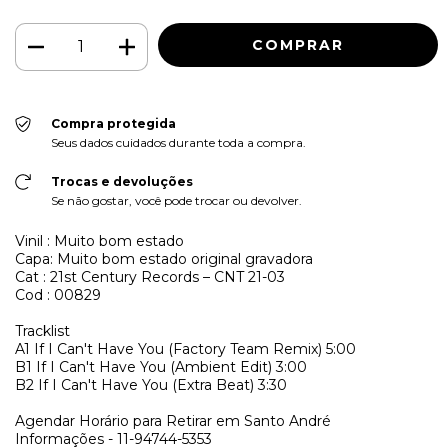
Compra protegida
Seus dados cuidados durante toda a compra.
Trocas e devoluções
Se não gostar, você pode trocar ou devolver.
Vinil : Muito bom estado
Capa: Muito bom estado original gravadora
Cat : 21st Century Records ‎– CNT 21-03
Cod : 00829
Tracklist
A1
If I Can't Have You (Factory Team Remix)
5:00
B1
If I Can't Have You (Ambient Edit)
3:00
B2
If I Can't Have You (Extra Beat)
3:30
Agendar Horário para Retirar em Santo André
Informações - 11-94744-5353