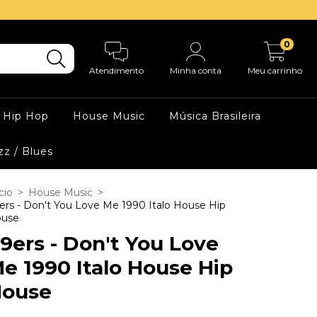
0
Atendimento
Minha conta
Meu carrinho
Hip Hop
House Music
Música Brasileira
zz / Blues
cio
>
House Music
>
ers - Don't You Love Me 1990 Italo House Hip
use
9ers - Don't You Love
e 1990 Italo House Hip
ouse