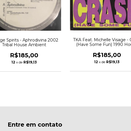
TKA Feat. Michelle Visage - 
ge Spirits - Aphrodivina 2002
(Have Some Fun) 1990 Ho
Tribal House Ambient
R$185,00
R$185,00
12
x de
R$19,13
12
x de
R$19,13
Entre em contato