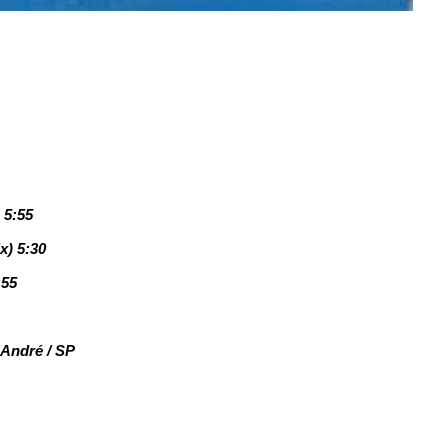
5:55
x) 5:30
:55
 André / SP