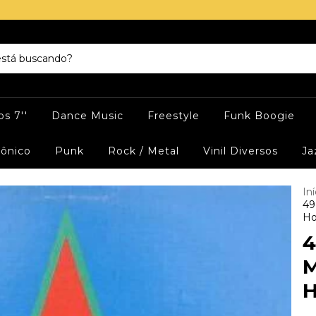
s 7''
Dance Music
Freestyle
Funk Boogie
rônico
Punk
Rock / Metal
Vinil Diversos
Ja
Iní
49
Ho
4
M
H