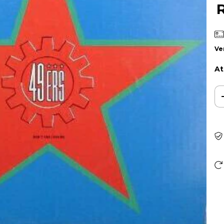
Ve
At