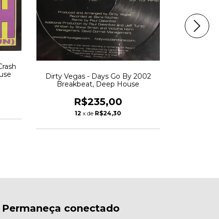
Crash
Jamelia 
use
2006 Hou
Dirty Vegas - Days Go By 2002
Breakbeat, Deep House
R
R$235,00
1
12
x de
R$24,30
Permaneça conectado