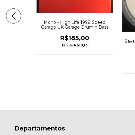
Mono - High Life 1998 Speed
Garage UK Garage Drum n Bass
R$185,00
 Of Love -
Sava
12
x de
R$19,13
Cassani Club
House
00
44
Departamentos