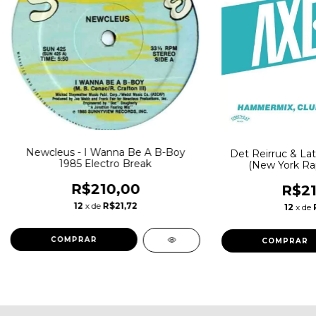
Newcleus - I Wanna Be A B-Boy
Det Reirruc & Lati
1985 Electro Break
(New York Ra
R$210,00
R$21
12
x de
R$21,72
12
x de