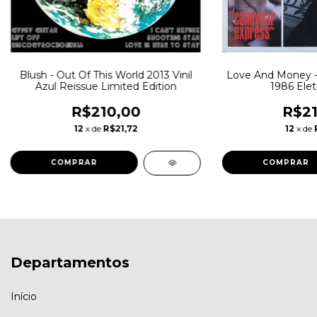
Blush - Out Of This World 2013 Vinil
Love And Money -
Azul Reissue Limited Edition
1986 Elet
R$210,00
R$21
12
x de
R$21,72
12
x de
Departamentos
Início