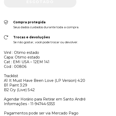
Compra protegida
Seus dados cuidados durante toda a compra.
Trocas e devoluções
Se não gostar, você pode trocar ou devolver.
Vinil : Otimo estado
Capa: Otimo estado
Cat : EMI USA ‎– 12EM 141
Cod : 00806
Tracklist
A1
It Must Have Been Love (LP Version)
4:20
B1
Paint
3:29
B2
Cry (Live)
5:42
Agendar Horário para Retirar em Santo André
Informações - 11-94744-5353
Pagamentos pode ser via Mercado Pago